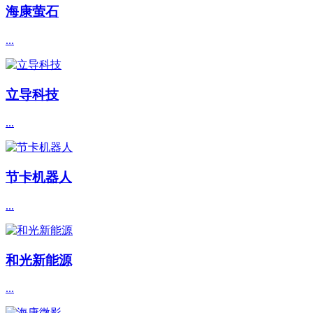
海康萤石
...
立导科技
...
节卡机器人
...
和光新能源
...